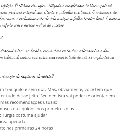
rejeição. O titânio cirúrgico utilizado é completamente biocompatível, 
sas próteses ortopédicas, Stents e válvulas cardíacas. O insucesso do 
dos casos, é exclusivamente devido a alguma falha técnica local. E mesmo 
 refeito com o mesmo índice de sucesso.
e?
diminui o trauma local e, com a dose certa de medicamentos e dos 
em tolerável, mesmo nos casos com necessidade de vários implantes ou 
 cirurgia de implante dentário?
em tranquilo e sem dor. Mas, obviamente, você tem que 
r tudo desse jeito. Seu dentista vai poder te orientar em 
gumas recomendações usuais: 
osos ou líquidos nos primeiros dias  
cirurgia costuma ajudar  
rea operada  
te nas primeiras 24 horas  