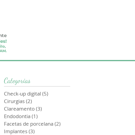
nte
es!
ilo,
PAM.
Categorias
Check-up digital
(5)
5 posts
Cirurgias
(2)
2 posts
Clareamento
(3)
3 posts
Endodontia
(1)
1 post
Facetas de porcelana
(2)
2 posts
Implantes
(3)
3 posts