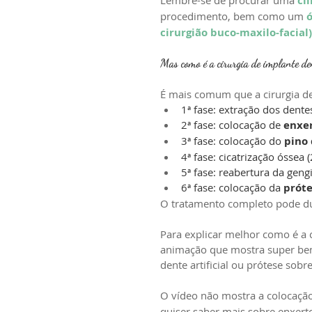
cl
procedimento, bem como um 
ó
cirurgião buco-maxilo-facial)
Mas como é a cirurgia de implante de
É mais comum que a cirurgia de 
1ª fase: extração dos dent
2ª fase: colocação de 
enxer
3ª fase: colocação do 
pino
4ª fase: cicatrização óssea 
5ª fase: reabertura da gen
6ª fase: colocação da 
próte
​​O tratamento completo pode d
Para explicar melhor como é a 
animação que mostra super bem
dente artificial ou prótese sobr
O vídeo não mostra a colocação
quiser saber mais sobre enxerto