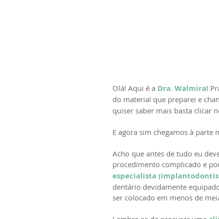
Olá! Aqui é a 
Dra. Walmira
! P
do material que preparei e cha
quiser saber mais basta clicar n
E agora sim chegamos à parte m
Acho que antes de tudo eu dever
procedimento complicado e pode
especialista (implantodontis
dentário devidamente equipado
ser colocado em menos de meia
Lembre-se de procurar uma 