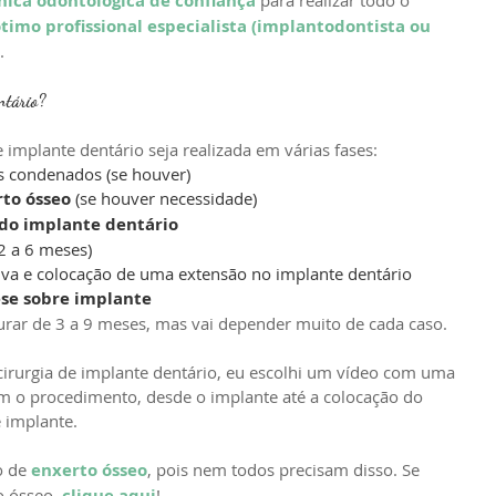
inica odontológica de confiança
timo profissional especialista (implantodontista ou 
.
ntário?
implante dentário seja realizada em várias fases: 
es condenados (se houver)
to ósseo
 (se houver necessidade)
 do implante dentário
(2 a 6 meses)
giva e colocação de uma extensão no implante dentário 
se sobre implante
urar de 3 a 9 meses, mas vai depender muito de cada caso.
cirurgia de implante dentário, eu escolhi um vídeo com uma 
 o procedimento, desde o implante até a colocação do 
e implante.
 de 
enxerto ósseo
, pois nem todos precisam disso. Se 
 ósseo, 
clique aqui
!