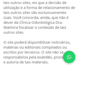
tais outros sites, eis que a decisão de
utilização e a forma de relacionamento de
tais outros sites são exclusivamentes
suas. Você concorda, ainda, que não é
dever da Clínica Odontológica Dra.
Walmira fiscalizar o conteúdo de tais
outros sites.
O site poderá disponibilizar noticiários,
matérias ou editoriais compilados ou
escritos por terceiros. O site não se
responsabiliza pela exatidão, procedência
e autoria de tais materiais.
As informações sobre a Clínica
Odontológica Dra. Walmira ou empresas
de seu grupo econômico estão
disponíveis no site para públicos
distintos, destinando-se inclusive para
seus acionistas e investidores. E, em
algumas áreas do site, o acesso será
restrito. Para acessá-las, você deverá